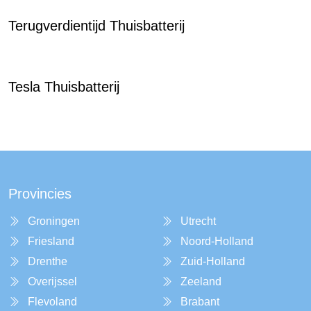
Terugverdientijd Thuisbatterij
Tesla Thuisbatterij
Provincies
Groningen
Utrecht
Friesland
Noord-Holland
Drenthe
Zuid-Holland
Overijssel
Zeeland
Flevoland
Brabant